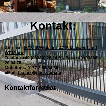
Kontakt:
Adresse:
MTS- Weg 4a in 14715 Milower Land
OT Milow
Telefon: +49 (03386) 28 14 61, Fax: +49 (03386)
20 04 75
Mobilfunk: 0177 2 89 34 39
eMail:
fischer@stierzaun.de
Kontaktformular