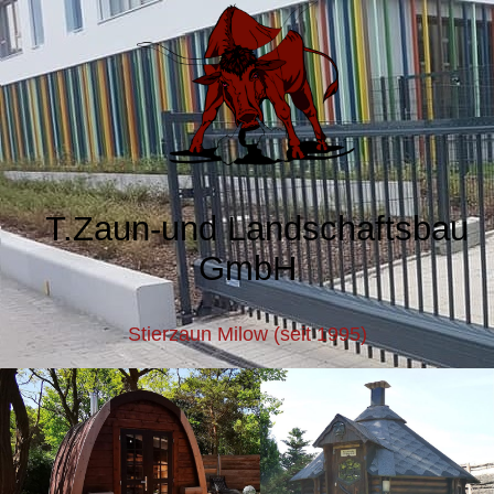
T.Zaun-und Landschaftsbau
GmbH
Stierzaun Milow
(seit 1995)