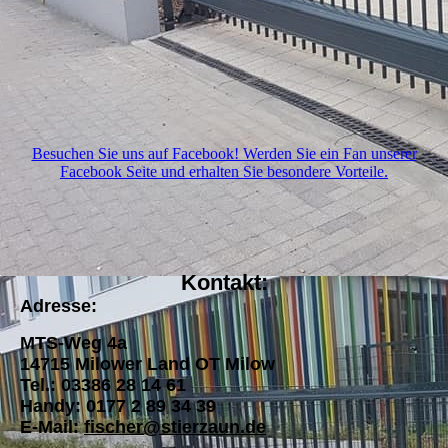
Besuchen Sie uns auf Facebook! Werden Sie ein Fan unserer
Facebook Seite und erhalten Sie besondere Vorteile.
Kontakt:
A
dresse:
MTS-Weg 4a
14715 Milower Land OT Milow
Tel.: 03386 28 14 61
Handy: 0177 2 89 34 39
E-Mail:
fischer@stierzaun.de